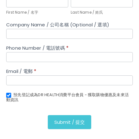
First
Last
human,
Name
Name
leave
/
First Name / 名字
/
Last Name / 姓氏
this
名
姓
Company Name / 公司名稱 (Optional / 選填)
field
字
氏
blank.
Phone Number / 電話號碼
*
Email / 電郵
*
預先登記成為DR HEALTH消費平台會員 - 獲取購物優惠及未來活
動資訊
Submit / 提交