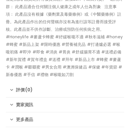
群： 此產品適合任何關注個人健康之成年人仕為對象 注意事
項： 此產品沒有根據《藥劑業及毒藥條例》或《中醫藥條例》註
冊。為此產品作出的任何聲稱亦沒有為進行該等註冊而接受評
核。此產品並不供作診斷、治療或預防任何疾病之用。
#Honeylife #麥蘆卡蜂蜜 #紓緩喉嚨不適 #秋冬滋補 #honey
#蜂蜜 #新品上架 #限時優惠 #營養補充品 #打邊爐必選 #喉
嚨初痛 #即沖 #即食 #消炎 #胃炎 #舒緩腸胃不適 #送禮必備
#新年賀禮 #賀年禮盒 #送禮 #拜年 #新品上市 #蜂蜜 #麥蘆
卡 #潤喉 #啜啜蜜 #男女合用 #澳洲保健品 #保健 #年貨節 #
新春優惠 #手信 #禮物 #喉嚨如刀割
評價 (0)
賣家資訊
更多產品