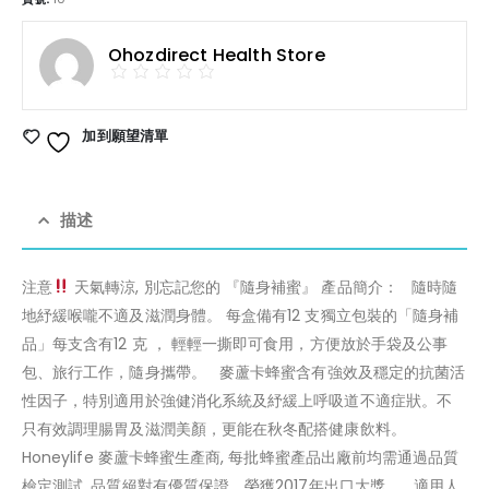
Ohozdirect Health Store
加到願望清單
描述
注意
天氣轉涼, 別忘記您的 『隨身補蜜』 產品簡介： 隨時隨
地紓緩喉嚨不適及滋潤身體。 每盒備有12 支獨立包裝的「隨身補
品」每支含有12 克 ， 輕輕一撕即可食用，方便放於手袋及公事
包、旅行工作，隨身攜帶。 麥蘆卡蜂蜜含有強效及穩定的抗菌活
性因子，特別適用於強健消化系統及紓緩上呼吸道不適症狀。不
只有效調理腸胃及滋潤美顏，更能在秋冬配搭健康飲料。
Honeylife 麥蘆卡蜂蜜生產商, 每批蜂蜜產品出廠前均需通過品質
檢定測試, 品質絕對有優質保證。榮獲2017年出口大獎。 適用人