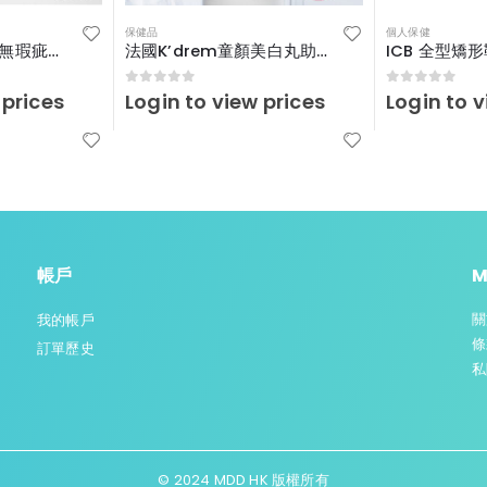
保健品
個人保健
法國ACM 極致白-無瑕疵淡斑精華霜 40ml
法國K’drem童顏美白丸助你重現光彩!
0
out of 5
0
out of 5
 prices
Login to view prices
Login to v
帳戶
M
關
我的帳戶
條
訂單歷史
私
© 2024 MDD HK 版權所有