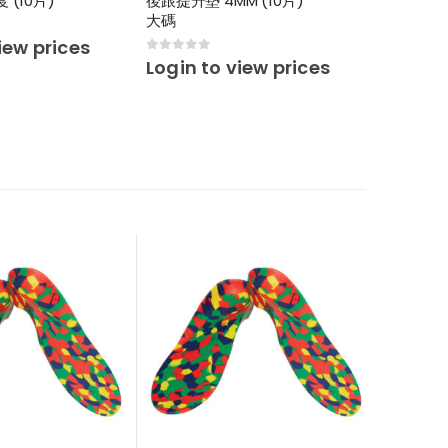
 (10片)
後跟提升墊 4MM (10片)
法國AC
大碼
淡斑精華霜
iew prices
0
out of 5
0
out o
Login to view prices
Login 