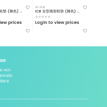
個人保健
個人保健
ICB 全型矯形鞋墊 (雜色) – （17-19 I）
ICB 全型矯形鞋墊 (雜色) – (20-23 T)
後足定位墊
0
out of 5
0
out o
iew prices
Login to view prices
Login 
DD
於 MDD
款和細則
隱政策