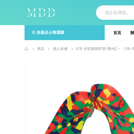
按產品分類選購
首頁
商店
個人保健
ICB 全型矯形鞋墊 (雜色) – （28-3