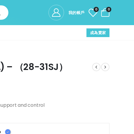
0
0
我的帳戶
成為賣家
 – （28-31SJ）
support and control
D