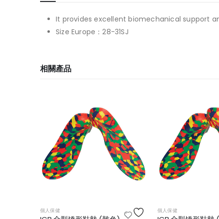
It provides excellent biomechanical support a
Size Europe：28-31SJ
相關產品
個人保健
個人保健