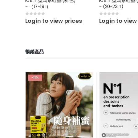
疵
ICB 全型矯形鞋墊 (雜色)
ICB 全型矯形鞋墊 
- （17-19 I）
- (20-23 T)
0
out of 5
0
out of 5
ces
Login to view prices
Login to view
暢銷產品
-11%