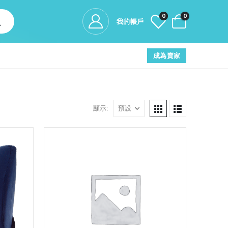
0
0
我的帳戶
成為賣家
顯示: