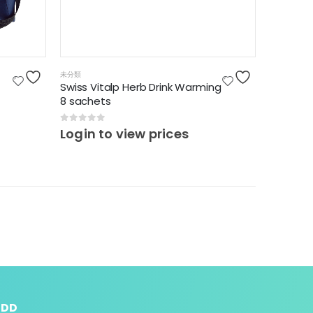
未分類
Swiss Vitalp Herb Drink Warming
8 sachets
0
out of 5
Login to view prices
DD