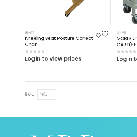
未分類
未分類
Kneeling Seat Posture Correct
MOBILE UT
Chair
CART(6
0
out of 5
Login to view prices
0
out of
Login t
顯示: