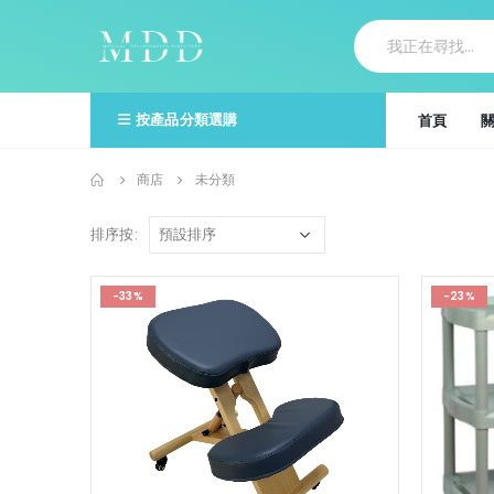
按產品分類選購
首頁
商店
未分類
排序按:
-33%
-23%