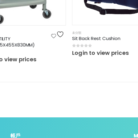
未分類
Sit Back Rest Cushion
ILITY
55X455X830MM)
0
out of 5
Login to view prices
 5
o view prices
帳戶
M